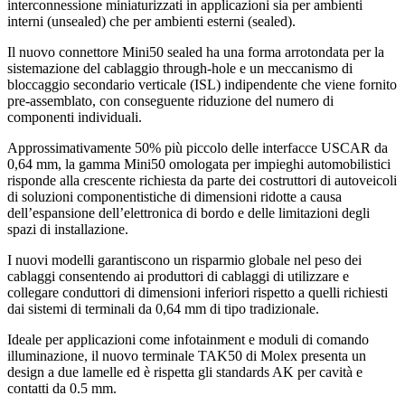
interconnessione miniaturizzati in applicazioni sia per ambienti
interni (unsealed) che per ambienti esterni (sealed).
Il nuovo connettore Mini50 sealed ha una forma arrotondata per la
sistemazione del cablaggio through-hole e un meccanismo di
bloccaggio secondario verticale (ISL) indipendente che viene fornito
pre-assemblato, con conseguente riduzione del numero di
componenti individuali.
Approssimativamente 50% più piccolo delle interfacce USCAR da
0,64 mm, la gamma Mini50 omologata per impieghi automobilistici
risponde alla crescente richiesta da parte dei costruttori di autoveicoli
di soluzioni componentistiche di dimensioni ridotte a causa
dell’espansione dell’elettronica di bordo e delle limitazioni degli
spazi di installazione.
I nuovi modelli garantiscono un risparmio globale nel peso dei
cablaggi consentendo ai produttori di cablaggi di utilizzare e
collegare conduttori di dimensioni inferiori rispetto a quelli richiesti
dai sistemi di terminali da 0,64 mm di tipo tradizionale.
Ideale per applicazioni come infotainment e moduli di comando
illuminazione, il nuovo terminale TAK50 di Molex presenta un
design a due lamelle ed è rispetta gli standards AK per cavità e
contatti da 0.5 mm.