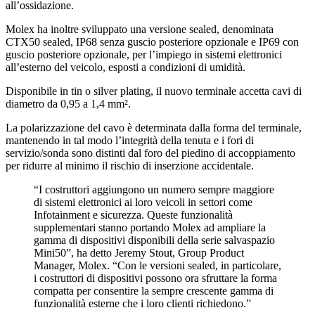
all’ossidazione.
Molex ha inoltre sviluppato una versione sealed, denominata
CTX50 sealed, IP68 senza guscio posteriore opzionale e IP69 con
guscio posteriore opzionale, per l’impiego in sistemi elettronici
all’esterno del veicolo, esposti a condizioni di umidità.
Disponibile in tin o silver plating, il nuovo terminale accetta cavi di
diametro da 0,95 a 1,4 mm².
La polarizzazione del cavo è determinata dalla forma del terminale,
mantenendo in tal modo l’integrità della tenuta e i fori di
servizio/sonda sono distinti dal foro del piedino di accoppiamento
per ridurre al minimo il rischio di inserzione accidentale.
“I costruttori aggiungono un numero sempre maggiore
di sistemi elettronici ai loro veicoli in settori come
Infotainment e sicurezza. Queste funzionalità
supplementari stanno portando Molex ad ampliare la
gamma di dispositivi disponibili della serie salvaspazio
Mini50”, ha detto Jeremy Stout, Group Product
Manager, Molex. “Con le versioni sealed, in particolare,
i costruttori di dispositivi possono ora sfruttare la forma
compatta per consentire la sempre crescente gamma di
funzionalità esterne che i loro clienti richiedono.”