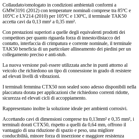
Collaudato/omologato in condizioni ambientali conformi a
GMW3191 (2012) con temperature nominali comprese tra 85ºC e
105ºC e LV214 (2010) per 105ºC e 130ºC, il terminale TAK50
accetta cavi da 0,13 mm² a 0,35 mm².
Con prestazioni superiori a quelle degli equivalenti prodotti dei
competitors per quanto riguarda forza di innesto/distacco del
contatto, interfaccia di crimpatura e corrente nominale, il terminale
TAK50 beneficia di un particolare allineamento dei piedini per un
collegamento preciso e anti-stub.
La nuova versione può essere utilizzata anche in punti attorno al
veicolo che richiedono un tipo di connessione in grado di resistere
ad elevati livelli di vibrazioni.
I terminali femmina CTX50 non sealed sono adesso disponibili nella
placcatura dorata per applicazioni che richiedono correnti ridotte,
sicurezza ed elevati cicli di accoppiamento.
Rappresentano inoltre la soluzione ideale per ambienti corrosivi.
Accettando cavi di dimensioni comprese tra 0,13mm² e 0,35 mm², i
terminali dorati CTX50, rispetto a quelli da 0,64 mm, offrono il
vantaggio di una riduzione di spazio e peso, una migliore
conducibilità, minore forza di inserzione e maggiore resistenza