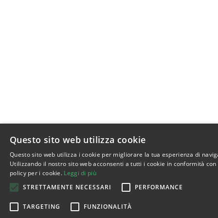
Questo sito web utilizza cookie
Questo sito web utilizza i cookie per migliorare la tua esperienza di navi
Utilizzando il nostro sito web acconsenti a tutti i cookie in conformità con
policy per i cookie.
Leggi di più
STRETTAMENTE NECESSARI
PERFORMANCE
TARGETING
FUNZIONALITÀ