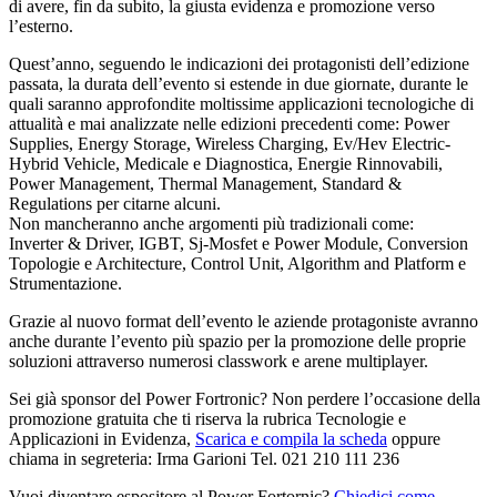
di avere, fin da subito, la giusta evidenza e promozione verso
l’esterno.
Quest’anno, seguendo le indicazioni dei protagonisti dell’edizione
passata, la durata dell’evento si estende in due giornate, durante le
quali saranno approfondite moltissime applicazioni tecnologiche di
attualità e mai analizzate nelle edizioni precedenti come: Power
Supplies, Energy Storage, Wireless Charging, Ev/Hev Electric-
Hybrid Vehicle, Medicale e Diagnostica, Energie Rinnovabili,
Power Management, Thermal Management, Standard &
Regulations per citarne alcuni.
Non mancheranno anche argomenti più tradizionali come:
Inverter & Driver, IGBT, Sj-Mosfet e Power Module, Conversion
Topologie e Architecture, Control Unit, Algorithm and Platform e
Strumentazione.
Grazie al nuovo format dell’evento le aziende protagoniste avranno
anche durante l’evento più spazio per la promozione delle proprie
soluzioni attraverso numerosi classwork e arene multiplayer.
Sei già sponsor del Power Fortronic? Non perdere l’occasione della
promozione gratuita che ti riserva la rubrica Tecnologie e
Applicazioni in Evidenza,
Scarica e compila la scheda
oppure
chiama in segreteria: Irma Garioni Tel. 021 210 111 236
Vuoi diventare espositore al Power Fortornic?
Chiedici come