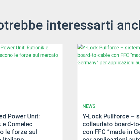
otrebbe interessarti anc
NEWS
d Power Unit:
Y-Lock Pullforce – 
k e Comelec
collaudato board-to
o le forze sul
con FFC “made in G
 Italiano
per applicazioni au