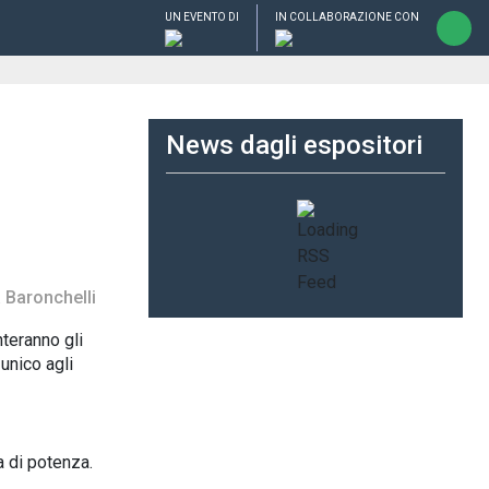
UN EVENTO DI
IN COLLABORAZIONE CON
News dagli espositori
 Baronchelli
nteranno gli
 unico agli
a di potenza.