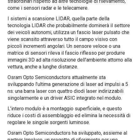
straordinari rispetto ad altre tecnologie di rilevamento,
come i sensori radar e le telecamere.
I sistemi a scansione LIDAR, quella parte della
tecnologia LIDAR che probabilmente dominerà il settore
dei veicoli autonomi, utilizza un fascio laser pulsato che
viene scansito attraverso tutto il campo visivo con
piccoli incrementi angolari. Un sensore veloce o una
matrice di sensori rileva il fascio riflesso per produrre
immagini 3D ad alta risoluzione dell’ambiente attorno alla
vettura, anche a lunghe distanze.
Osram Opto Semiconductors attualmente sta
sviluppando l’ultima generazione di laser ad impulsi a 5
ns: una barra laser con quattro diodi laser indirizzabili
singolarmente e un driver ASIC integrato nel modulo.
L’intero modulo è a montaggio superficiale, e questo
riduce i costi di assemblaggio ed elimina la necessità di
regolare le singole sorgenti luminose.
Osram Opto Semiconductors ha sviluppato, assieme al
partner Innoluce, un progetto di riferimento per uno