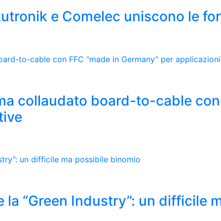
tronik e Comelec uniscono le forz
ema collaudato board-to-cable co
tive
e la “Green Industry”: un difficile