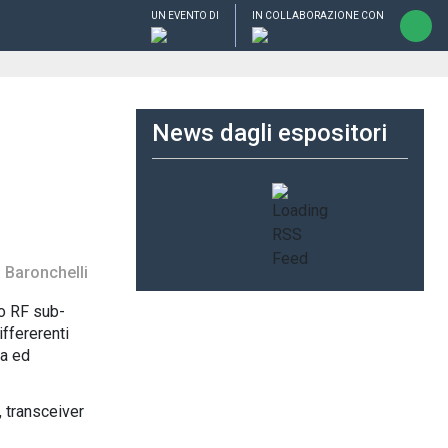
UN EVENTO DI
IN COLLABORAZIONE CON
News dagli espositori
 Baronchelli
o RF sub-
iffererenti
ua ed
 transceiver