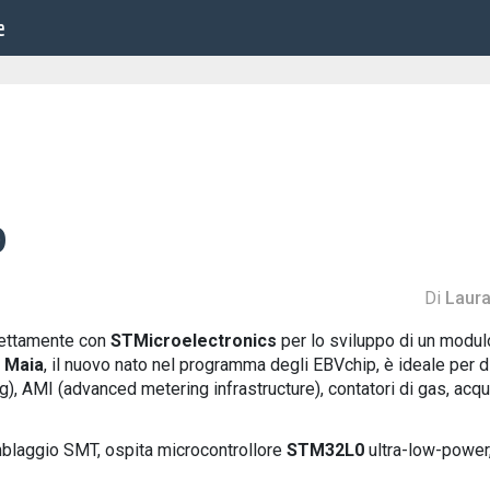
e
p
Di
Laura
rettamente con
STMicroelectronics
per lo sviluppo di un modul
.
Maia
, il nuovo nato nel programma degli EBVchip, è ideale per d
g), AMI (advanced metering infrastructure), contatori di gas, acq
blaggio SMT, ospita microcontrollore
STM32L0
ultra-low-power,