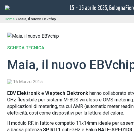
15 – 16 aprile 2025, BolognaFier
Home
»
Maia, il nuovo EBVchip
SCHEDA TECNICA
Maia, il nuovo EBVchi
16 Marzo 2015
EBV Elektronik
e
Weptech Elektronk
hanno collaborato st
GHz flessibile per sistemi M-BUS wireless e OMS metering
applicazioni di metering, tra cui AMR (automatic meter readin
elettricità, così come dispositivi per la lettura del calore.
Il modulo RF, in fattore compatto 11x14mm ideale per assem
a bassa potenza
SPIRIT1
sub-GHz e Balun
BALF-SPI-01D3
.