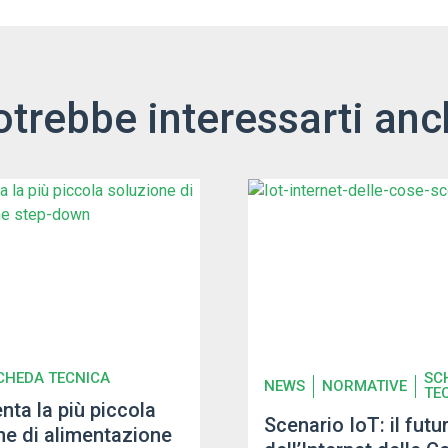
otrebbe interessarti anc
CHEDA TECNICA
SC
NEWS
NORMATIVE
TE
nta la più piccola
Scenario IoT: il futu
ne di alimentazione