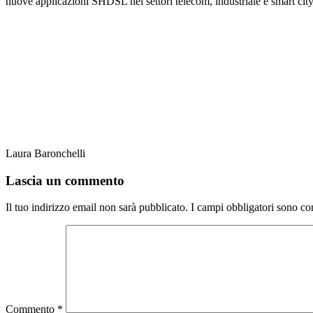
nuove applicazioni SHDSL nei settori telecom, industriale e smart city
Laura Baronchelli
Lascia un commento
Il tuo indirizzo email non sarà pubblicato.
I campi obbligatori sono co
Commento
*