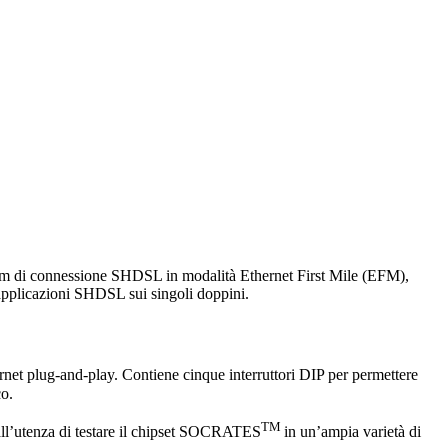
odem di connessione SHDSL in modalità Ethernet First Mile (EFM),
 applicazioni SHDSL sui singoli doppini.
lug-and-play. Contiene cinque interruttori DIP per permettere
co.
TM
all’utenza di testare il chipset SOCRATES
in un’ampia varietà di