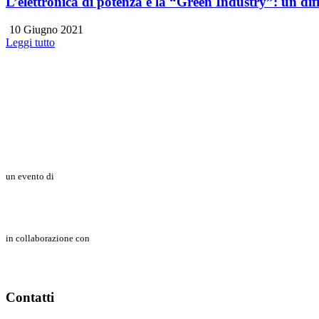
L’elettronica di potenza e la “Green Industry”: un dif
10 Giugno 2021
Leggi tutto
un evento di
in collaborazione con
Contatti