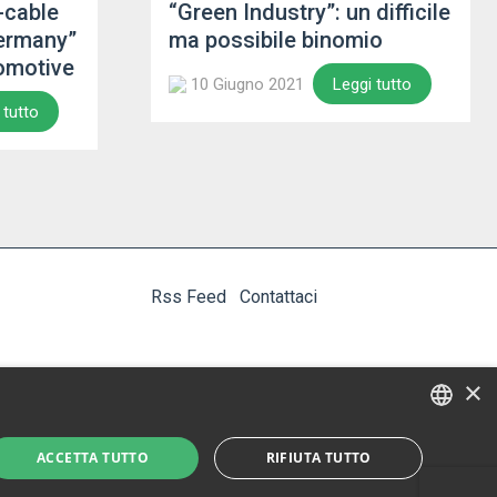
-cable
“Green Industry”: un difficile
ermany”
ma possibile binomio
tomotive
10 Giugno 2021
Leggi tutto
 tutto
Rss Feed
Contattaci
×
ITALIAN
ACCETTA TUTTO
RIFIUTA TUTTO
ENGLISH