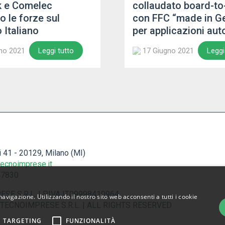
k e Comelec
collaudato board-to
o le forze sul
con FFC “made in G
 Italiano
per applicazioni au
no 2021
17 Giugno 2021
Leggi tutto
Leggi
li 41 - 20129, Milano (MI)
ecnoimprese.it
47830
E S.R.L. | P.IVA IT09998410964
navigazione. Utilizzando il nostro sito web acconsenti a tutti i cookie
© TECNOIMPRESE S.R.L. | ALL RIGHTS RESERVED
TARGETING
FUNZIONALITÀ