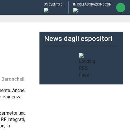
UN EVENTO DI
IN COLLABORAZIONE CON
News dagli espositori
 Baronchelli
amente. Anche
ta esigenza
, permette una
F integrati,
n, in