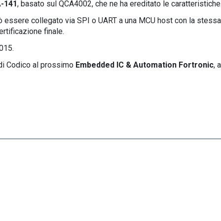
-141
, basato sul QCA4002, che ne ha ereditato le caratteristiche
ò essere collegato via SPI o UART a una MCU host con la stessa f
rtificazione finale.
015.
 di Codico al prossimo
Embedded IC & Automation Fortronic
, 