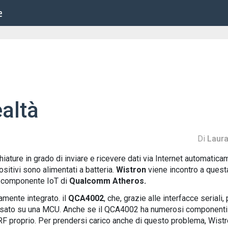
e
ealtà
Di
Laura
ture in grado di inviare e ricevere dati via Internet automatic
sitivi sono alimentati a batteria.
Wistron
viene incontro a ques
o componente IoT di
Qualcomm Atheros.
mente integrato. il
QCA4002
, che, grazie alle interfacce seriali
asato su una MCU. Anche se il QCA4002 ha numerosi componenti R
 RF proprio. Per prendersi carico anche di questo problema, Wistro