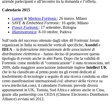
aziende partecipanti e all’incontro tra la domanda e l’offerta.
Calendario 2015
Lumen
&
Wireless Fortronic
:
26 marzo, Milano
SAVE & Embebbed Fortronic:
16 aprile, Milano
Power Fortronic
:
17 settembre, Bologna
Illuminotronica
:
8-10 ottobre, Padova
Sull’onda del successo ottenuto dagli oltre 48 Fortronic forum
organizzati in Italia su tematiche verticali specifiche,
Assodel
e
IDEA
–
la federazione internazionale delle associazioni di
distribuzione elettronica
– hanno deciso di promuovere questa
tipologia di evento anche in altri Paesi. Dopo che la validità di
Fortronic come modello di “comunicazione” è stata riconosciuta, nel
2009, dalla maggiore associazione industriale inglese
Intellect UK
che lo ha classificato al primo posto tra gli eventi dedicati al
trasferimento di tecnologie a seguito di una ricerca condotta su oltre
cento manifestazioni internazionali
(vd. abstract della ricerca su
www.intellectuk.com)
, il calendario Fortronic prevede diversi
appuntamenti in UK, Tunisia, Sud Africa e adesso anche in Cina,
grazie alla partnership con CEDA (Chinese Electronics Distributors
Alliance) avviata nel 2012.