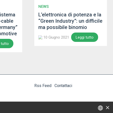
NEWS
sistema
L’elettronica di potenza e la
-cable
“Green Industry”: un difficile
ermany”
ma possibile binomio
tomotive
10 Giugno 2021
Leggi tutto
 tutto
Rss Feed
Contattaci
×