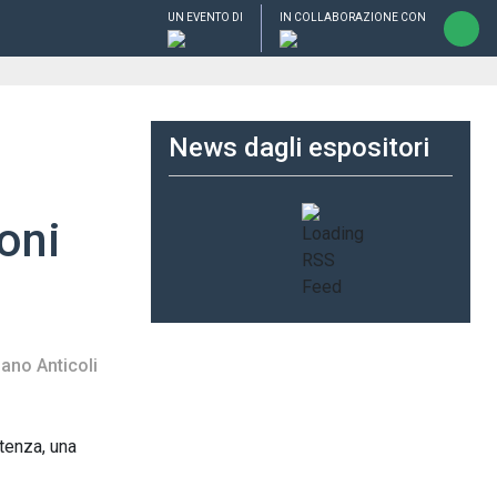
UN EVENTO DI
IN COLLABORAZIONE CON
News dagli espositori
ioni
ano Anticoli
otenza, una