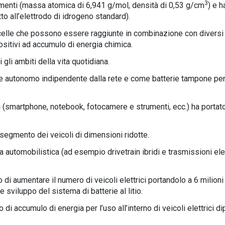
3
 elementi (massa atomica di 6,941 g/mol, densità di 0,53 g/cm
) e h
tto all’elettrodo di idrogeno standard).
le celle che possono essere raggiunte in combinazione con diversi 
positivi ad accumulo di energia chimica.
i gli ambiti della vita quotidiana.
 autonomo indipendente dalla rete e come batterie tampone per 
ili (smartphone, notebook, fotocamere e strumenti, ecc.) ha portato
l segmento dei veicoli di dimensioni ridotte.
tria automobilistica (ad esempio drivetrain ibridi e trasmissioni ele
i aumentare il numero di veicoli elettrici portandolo a 6 milioni 
 sviluppo del sistema di batterie al litio.
 di accumulo di energia per l’uso all’interno di veicoli elettrici 