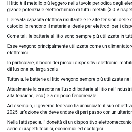
Il litio è il metallo più leggero nella tavola periodica degli
grande potenziale elettrochimico di tutti i metalli (3,0 V rispe
L’elevata capacità elettrica risultante e le alte tensioni del
catodici lo rendono il materiale ideale per elettrodi per i dis
Come tali, le batterie al litio sono sempre più utilizzate in tutt
Esse vengono principalmente utilizzate come un alimentatore
elettronici.
In particolare, il boom dei piccoli dispositivi elettronici mob
diffusione su larga scala.
Tuttavia, le batterie al litio vengono sempre più utilizzate ne
Attualmente la crescita nell’uso di batterie al litio nell’indus
alta tensione, ecc.) è a dir poco fenomenale.
Ad esempio, il governo tedesco ha annunciato il suo obiettivo d
2025, un’azione che deve andare di pari passo con un ulteriore
Nella fattispecie, l’idoneità di un dispositivo elettromeccanico
serie di aspetti tecnici, economici ed ecologici.