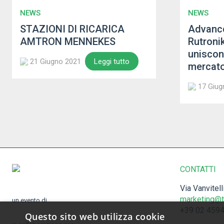
NEWS
NEWS
STAZIONI DI RICARICA
Advance
AMTRON MENNEKES
Rutroni
uniscon
21 Giugno 2021
Leggi tutto
mercato
17 Giug
CONTATTI
Via Vanvitel
marketing@t
un evento di
+39 02 459
Questo sito web utilizza cookie