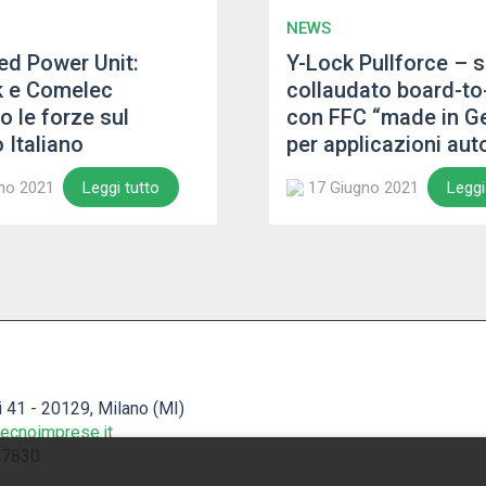
NEWS
d Power Unit:
Y-Lock Pullforce – 
k e Comelec
collaudato board-to
o le forze sul
con FFC “made in G
 Italiano
per applicazioni au
no 2021
17 Giugno 2021
Leggi tutto
Leggi
li 41 - 20129, Milano (MI)
ecnoimprese.it
47830