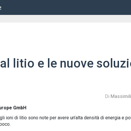
e
 al litio e le nuove soluz
Di
Massimili
 Europe GmbH
li ioni di litio sono note per avere un’alta densità di energia e p
 poco.