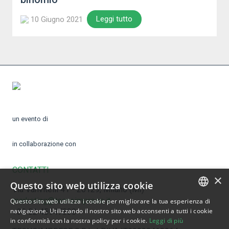
Leggi tutto
10 Giugno 2021
un evento di
in collaborazione con
CONTATTI
×
Questo sito web utilizza cookie
Via Vanvitelli 41 - 20129, Milano (MI)
marketing@tecnoimprese.it
Questo sito web utilizza i cookie per migliorare la tua esperienza di
ITALIAN
navigazione. Utilizzando il nostro sito web acconsenti a tutti i cookie
+39 02 45947830
in conformità con la nostra policy per i cookie.
Leggi di più
ENGLISH