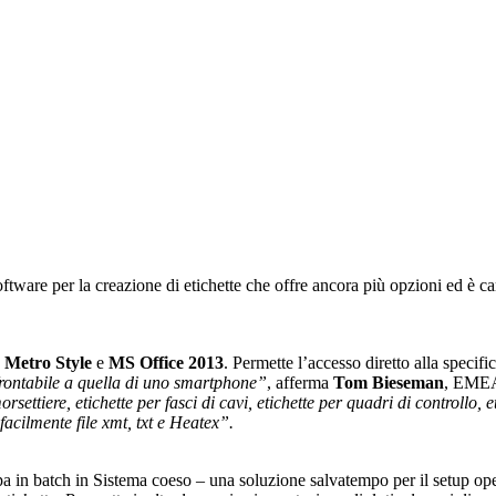
oftware per la creazione di etichette che offre ancora più opzioni ed è c
Metro Style
e
MS Office 2013
. Permette l’accesso diretto alla specifi
rontabile a quella di uno smartphone”
, afferma
Tom Bieseman
, EMEA
settiere, etichette per fasci di cavi, etichette per quadri di controllo, e
 facilmente file xmt, txt e Heatex”.
pa in batch in Sistema coeso – una soluzione salvatempo per il setup oper