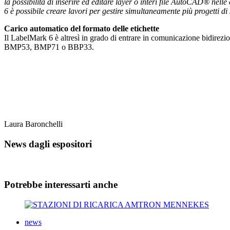
la possibilità di inserire ed editare layer o interi file AutoCAD® nelle
6 è possibile creare lavori per gestire simultaneamente più progetti d
Carico automatico del formato delle etichette
Il LabelMark 6 è altresì in grado di entrare in comunicazione bidirez
BMP53, BMP71 o BBP33.
Laura Baronchelli
News dagli espositori
Potrebbe interessarti anche
news