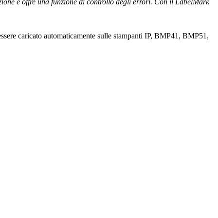
zazione e offre una funzione di controllo degli errori. Con il LabelMark
uò essere caricato automaticamente sulle stampanti IP, BMP41, BMP51,