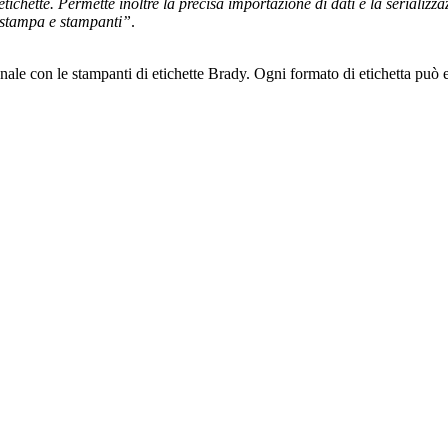
 etichette. Permette inoltre la precisa importazione di dati e la serializ
i stampa e stampanti”
.
ionale con le stampanti di etichette Brady. Ogni formato di etichetta p