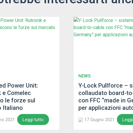
NEWS
d Power Unit:
Y-Lock Pullforce – 
k e Comelec
collaudato board-to
o le forze sul
con FFC “made in G
 Italiano
per applicazioni au
no 2021
17 Giugno 2021
Leggi tutto
Leggi